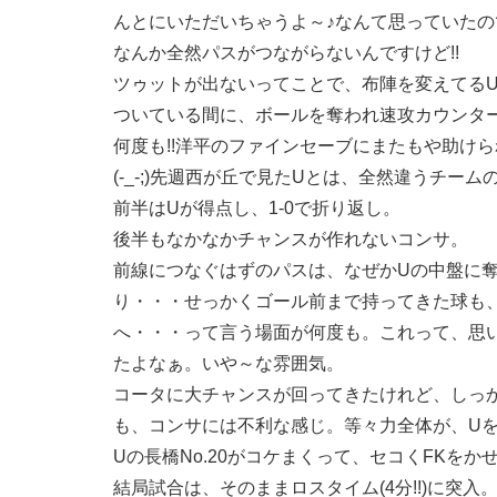
んとにいただいちゃうよ～♪なんて思っていたの
なんか全然パスがつながらないんですけど!!
ツゥットが出ないってことで、布陣を変えてる
ついている間に、ボールを奪われ速攻カウンタ
何度も!!洋平のファインセーブにまたもや助け
(-_-;)先週西が丘で見たUとは、全然違うチー
前半はUが得点し、1-0で折り返し。
後半もなかなかチャンスが作れないコンサ。
前線につなぐはずのパスは、なぜかUの中盤に
り・・・せっかくゴール前まで持ってきた球も
へ・・・って言う場面が何度も。これって、思
たよなぁ。いや～な雰囲気。
コータに大チャンスが回ってきたけれど、しっ
も、コンサには不利な感じ。等々力全体が、U
Uの長橋No.20がコケまくって、セコくFKを
結局試合は、そのままロスタイム(4分!!)に突