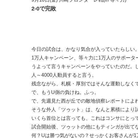
2-0で完敗
今日の試合は、かなり気合が入っていたらしい
1万人キャンペーン、等々力に1万人のサポータ
うよって言うキャンペーンをやっていたのだ。し
人～4000人動員すると言う。
残念ながら、札幌・厚別ではそんな運動しなくても
で、もうU側の負けね。ふっ。
で、先週見た西が丘での敵地偵察レポートによ
そうな外人「ツゥット」は、なんと累積により試
いくら首位とは言っても、これはコンサにとって
試合開始後、ツゥットの他にもティンガが出て
何？Uは勝つ気がないの？せっかくお客さんが