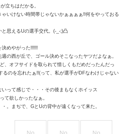
姿が立ちはだかる。
なきゃいけない時間帯じゃないかぁぁぁぁ!!何をやっておる
えるUの選手交代。(-_-;)凸
やがった!!!!!!
先週の西が丘で、ゴール決めそこなったヤツだよなぁ。
けど、オフサイドを取られて惜しくもだめだったんだっ
るのを忘れたぁ!!(って、私が選手がDFなわけじゃない
ないって感じで・・・その後まもなくホイッス
取って欲しかったなぁ。
・・。まぢで、GとUの背中が遠くなって来た。