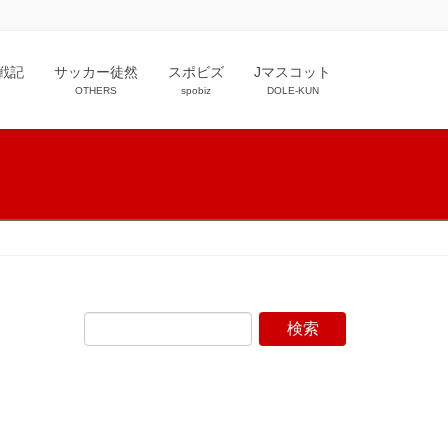
戦記
サッカー徒然
スポビズ
Jマスコット
OTHERS
spobiz
DOLE-KUN