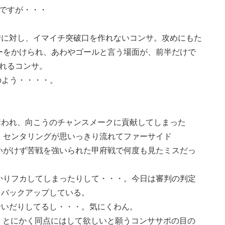
ですが・・・
Uに対し、イマイチ突破口を作れないコンサ。攻めにもた
ーをかけられ、あわやゴールと言う場面が、前半だけで
られるコンサ。
ムのよう・・・・。
奪われ、向こうのチャンスメークに貢献してしまった
、センタリングが思いっきり流れてファーサイド
いがけず苦戦を強いられた甲府戦で何度も見たミスだっ
かりフカしてしまったりして・・・。今日は審判の判定
をバックアップしている。
かせいだりしてるし・・・。気にくわん。
入。 とにかく同点にはして欲しいと願うコンササポの目の